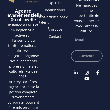
Expertise
Ne manquez
Réalisations
Agence
aucune
événementielle
opportunité de
Nos artistes ont du
& culturelle
vous connecter
talent
Installée à Paris et
avec l’art et la
À propos
en Région Sud,
culture.
active sur
Contact
l’ensemble du
territoire national,
Culturevent
conçoit et organise
S’inscrire
des événements
professionnels et
culturels. Fondée
en 2015 par
Audrey Barrières,
l’agence propose la
gestion complète
d’événements
corporate, pouvant
être mis en valeur