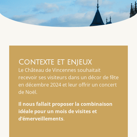
Contexte et enjeux
Le Château de Vincennes souhaitait
recevoir ses visiteurs dans un décor de fête
en décembre 2024 et leur offrir un concert
de Noël.
Il nous fallait proposer la combinaison
idéale pour un mois de visites et
d’émerveillements
.