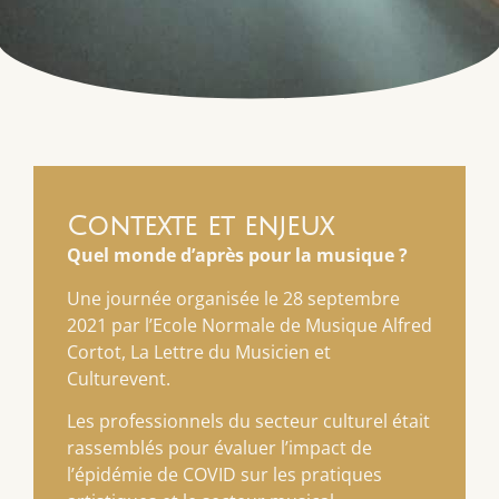
Contexte et enjeux
Quel
monde
d’après
pour
la
musique ?
Une journée organisée le 28 septembre
2021 par l’Ecole Normale de Musique Alfred
Cortot, La Lettre du Musicien et
Culturevent.
Les professionnels du secteur culturel était
rassemblés pour évaluer l’impact de
l’épidémie de COVID sur les pratiques