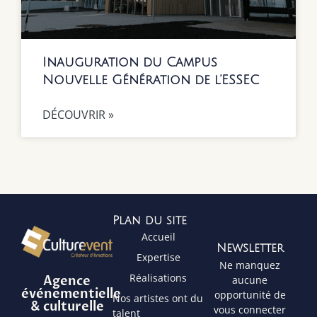
Inauguration du Campus
Nouvelle Génération de l’ESSEC
DÉCOUVRIR »
Plan du site
Accueil
Newsletter
Expertise
Ne manquez
Réalisations
Agence
aucune
événementielle
opportunité de
Nos artistes ont du
& culturelle
vous connecter
talent