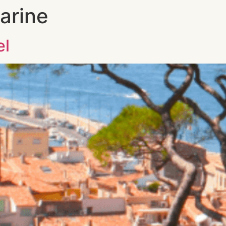
arine
el